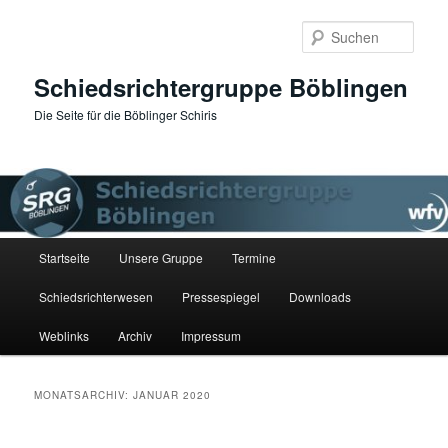
Zum
Zum
primären
sekundären
Such
Inhalt
Inhalt
springen
springen
Schiedsrichtergruppe Böblingen
Die Seite für die Böblinger Schiris
Hauptmenü
Startseite
Unsere Gruppe
Termine
Schiedsrichterwesen
Pressespiegel
Downloads
Weblinks
Archiv
Impressum
MONATSARCHIV:
JANUAR 2020