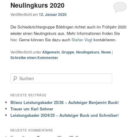
Neulingkurs 2020
Veröffentlicht am
12. Januar 2020
Die Schiedsrichtergruppe Böblingen richtet auch im Frühjahr 2020
wieder einen Neulingskurs aus. Mehr Informationen finden Sie
hier
. Gerne können Sie dazu auch
Stefan Vogt
kontaktieren.
Veröffentlicht unter
Allgemein
,
Gruppe
,
Neulingskurs
,
News
|
Schreibe einen Kommentar
S
u
c
h
NEUESTE BEITRÄGE
e
Bilanz Leistungskader 25/26 – Aufsteiger Benjamin Buck!
n
Trauer um Karl Sehner
Leistungskader 2024/25 – Aufsteiger Buck und Schreiber!
NEUESTE KOMMENTARE