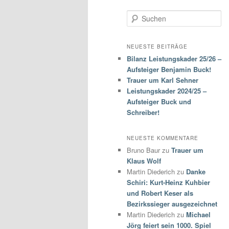
S
u
c
h
NEUESTE BEITRÄGE
e
Bilanz Leistungskader 25/26 –
n
Aufsteiger Benjamin Buck!
Trauer um Karl Sehner
Leistungskader 2024/25 –
Aufsteiger Buck und
Schreiber!
NEUESTE KOMMENTARE
Bruno Baur
zu
Trauer um
Klaus Wolf
Martin Diederich
zu
Danke
Schiri: Kurt-Heinz Kuhbier
und Robert Keser als
Bezirkssieger ausgezeichnet
Martin Diederich
zu
Michael
Jörg feiert sein 1000. Spiel