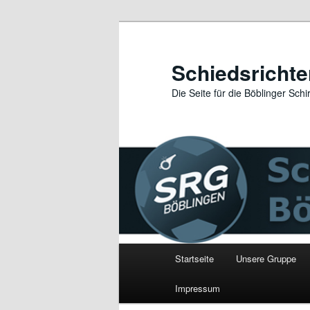
Zum
Zum
primären
sekundären
Inhalt
Inhalt
Schiedsricht
springen
springen
Die Seite für die Böblinger Schir
Hauptmenü
Startseite
Unsere Gruppe
Impressum