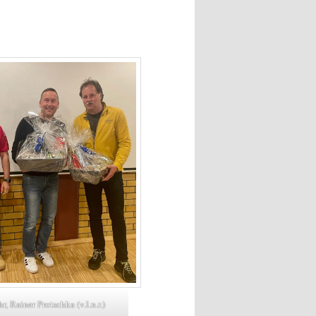
 Rainer Protschka (v.l.n.r.)