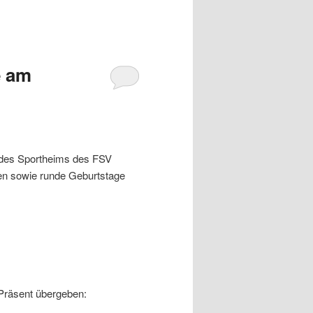
e am
 des Sportheims des FSV
ren sowie runde Geburtstage
 Präsent übergeben: