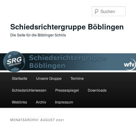
Zum
Zum
primären
sekundären
Such
Inhalt
Inhalt
springen
springen
Schiedsrichtergruppe Böblingen
Die Seite für die Böblinger Schiris
Hauptmenü
Startseite
Unsere Gruppe
Termine
Schiedsrichterwesen
Pressespiegel
Downloads
Weblinks
Archiv
Impressum
MONATSARCHIV:
AUGUST 2021