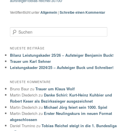
aufsteiger-tobias-reichel/30700/
Veröffentlicht unter
Allgemein
|
Schreibe einen Kommentar
S
u
c
h
NEUESTE BEITRÄGE
e
Bilanz Leistungskader 25/26 – Aufsteiger Benjamin Buck!
n
Trauer um Karl Sehner
Leistungskader 2024/25 – Aufsteiger Buck und Schreiber!
NEUESTE KOMMENTARE
Bruno Baur
zu
Trauer um Klaus Wolf
Martin Diederich
zu
Danke Schiri: Kurt-Heinz Kuhbier und
Robert Keser als Bezirkssieger ausgezeichnet
Martin Diederich
zu
Michael Jörg feiert sein 1000. Spiel
Martin Diederich
zu
Erster Neulingskurs im neuen Format
abgeschlossen
Daniel Trumino
zu
Tobias Reichel steigt in die 1. Bundesliga