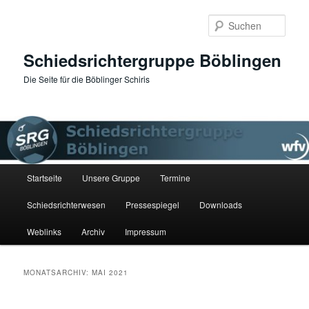
Zum
Zum
primären
sekundären
Such
Inhalt
Inhalt
springen
springen
Schiedsrichtergruppe Böblingen
Die Seite für die Böblinger Schiris
Hauptmenü
Startseite
Unsere Gruppe
Termine
Schiedsrichterwesen
Pressespiegel
Downloads
Weblinks
Archiv
Impressum
MONATSARCHIV:
MAI 2021