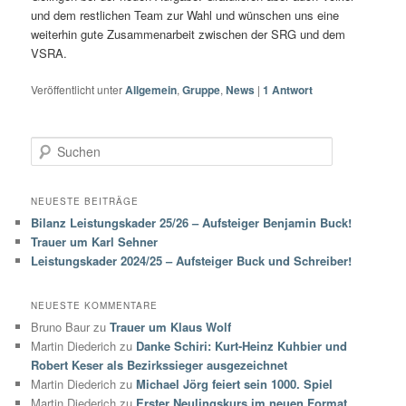
und dem restlichen Team zur Wahl und wünschen uns eine
weiterhin gute Zusammenarbeit zwischen der SRG und dem
VSRA.
Veröffentlicht unter
Allgemein
,
Gruppe
,
News
|
1
Antwort
S
u
c
h
NEUESTE BEITRÄGE
e
Bilanz Leistungskader 25/26 – Aufsteiger Benjamin Buck!
n
Trauer um Karl Sehner
Leistungskader 2024/25 – Aufsteiger Buck und Schreiber!
NEUESTE KOMMENTARE
Bruno Baur
zu
Trauer um Klaus Wolf
Martin Diederich
zu
Danke Schiri: Kurt-Heinz Kuhbier und
Robert Keser als Bezirkssieger ausgezeichnet
Martin Diederich
zu
Michael Jörg feiert sein 1000. Spiel
Martin Diederich
zu
Erster Neulingskurs im neuen Format